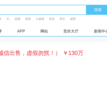
装
5G
直播
电商
大健康
彩妆
养生
减肥
序
APP
网站
竞价大厅
新闻中
诚信出售，虚假勿扰！） ￥130万